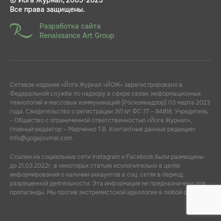
Все права защищены.
Разработка сайта
Renaissance Art Group
Сетевое издание «Йога Журнал «ЙОЖ» зарегистрировано в
Федеральной службе по надзору в сфере связи, информационных
технологий и массовых коммуникаций (Роскомнадзор) 03 марта 2023
года. Свидетельство о регистрации ЭЛ № ФС 77 – 84818. Учредитель
- Общество с ограниченной ответственностью «Йога Журнал»,
главный редактор – Марченко Т.В. Контактные данные редакции:
info@yogajournal.com.
Ссылки на социальные сети Instagram и Facebook были размещены
до 21.03.2022г. в некоторых статьях исключительно в целях
информирования о наличии аккаунтов в соц. сетях в период
разрешенной деятельности. Эта информация не предназначена для
пропаганды. Мы против экстремистской идеологии в любой форме.