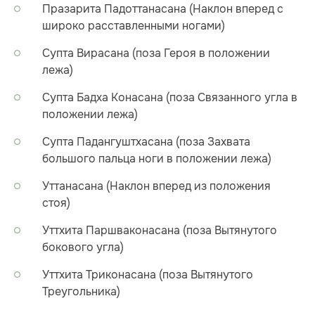
Празарита Падоттанасана (Наклон вперед с
широко расставленными ногами)
Супта Вирасана (поза Героя в положении
лежа)
Супта Бадха Конасана (поза Связанного угла в
положении лежа)
Супта Падангуштхасана (поза Захвата
большого пальца ноги в положении лежа)
Уттанасана (Наклон вперед из положения
стоя)
Уттхита Паршваконасана (поза Вытянутого
бокового угла)
Уттхита Триконасана (поза Вытянутого
Треугольника)