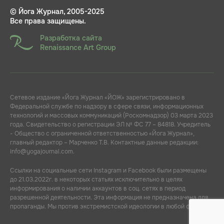
© Йога Журнал, 2005-2025
Все права защищены.
Разработка сайта
Renaissance Art Group
Сетевое издание «Йога Журнал «ЙОЖ» зарегистрировано в
Федеральной службе по надзору в сфере связи, информационных
технологий и массовых коммуникаций (Роскомнадзор) 03 марта 2023
года. Свидетельство о регистрации ЭЛ № ФС 77 – 84818. Учредитель
- Общество с ограниченной ответственностью «Йога Журнал»,
главный редактор – Марченко Т.В. Контактные данные редакции:
info@yogajournal.com.
Ссылки на социальные сети Instagram и Facebook были размещены
до 21.03.2022г. в некоторых статьях исключительно в целях
информирования о наличии аккаунтов в соц. сетях в период
разрешенной деятельности. Эта информация не предназначена для
пропаганды. Мы против экстремистской идеологии в любой форме.