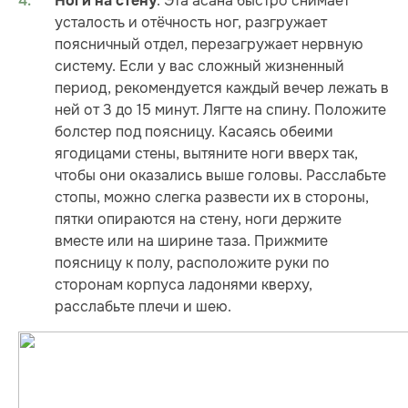
. Эта асана быстро снимает
Ноги на стену
усталость и отёчность ног, разгружает
поясничный отдел, перезагружает нервную
систему. Если у вас сложный жизненный
период, рекомендуется каждый вечер лежать в
ней от 3 до 15 минут. Лягте на спину. Положите
болстер под поясницу. Касаясь обеими
ягодицами стены, вытяните ноги вверх так,
чтобы они оказались выше головы. Расслабьте
стопы, можно слегка развести их в стороны,
пятки опираются на стену, ноги держите
вместе или на ширине таза. Прижмите
поясницу к полу, расположите руки по
сторонам корпуса ладонями кверху,
расслабьте плечи и шею.