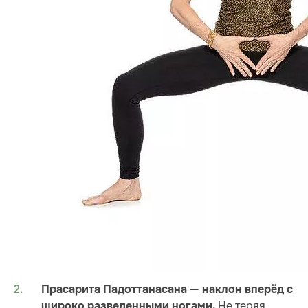
Прасарита Падоттанасана — наклон вперёд с
Не теряя
широко разведенными ногами.