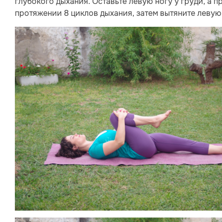
глубокого дыхания. Оставьте левую ногу у груди, а 
протяжении 8 циклов дыхания, затем вытяните левую 