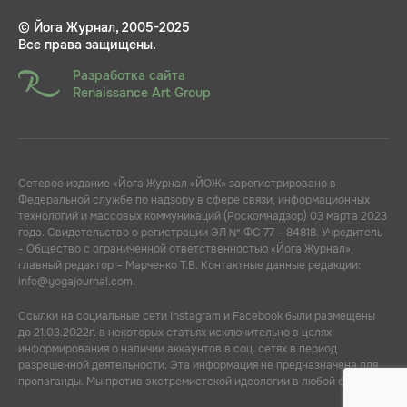
© Йога Журнал, 2005-2025
Все права защищены.
Разработка сайта
Renaissance Art Group
Сетевое издание «Йога Журнал «ЙОЖ» зарегистрировано в
Федеральной службе по надзору в сфере связи, информационных
технологий и массовых коммуникаций (Роскомнадзор) 03 марта 2023
года. Свидетельство о регистрации ЭЛ № ФС 77 – 84818. Учредитель
- Общество с ограниченной ответственностью «Йога Журнал»,
главный редактор – Марченко Т.В. Контактные данные редакции:
info@yogajournal.com.
Ссылки на социальные сети Instagram и Facebook были размещены
до 21.03.2022г. в некоторых статьях исключительно в целях
информирования о наличии аккаунтов в соц. сетях в период
разрешенной деятельности. Эта информация не предназначена для
пропаганды. Мы против экстремистской идеологии в любой форме.