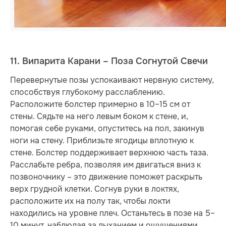
11. Випарита Карани – Поза Согнутой Свечи
Перевернутые позы успокаивают нервную систему,
способствуя глубокому расслаблению.
Расположите болстер примерно в 10–15 см от
стены. Сядьте на него левым боком к стене, и,
помогая себе руками, опуститесь на пол, закинув
ноги на стену. Приблизьте ягодицы вплотную к
стене. Болстер поддерживает верхнюю часть таза.
Расслабьте ребра, позволяя им двигаться вниз к
позвоночнику – это движение поможет раскрыть
верх грудной клетки. Согнув руки в локтях,
расположите их на полу так, чтобы локти
находились на уровне плеч. Останьтесь в позе на 5–
10 минут, наблюдая за дыханием и ощущениями,