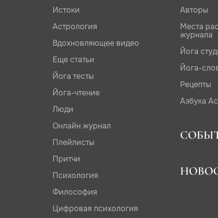
Истоки
Авторы
Астрология
Места ра
журнала
Вдохновляющее видео
Йога сту
Еще статьи
Йога-сло
Йога тесты
Рецепты
Йога-чтение
Азбука А
Люди
Онлайн журнал
СОБЫ
Плейлисты
Притчи
НОВО
Психология
Философия
Цифровая психология