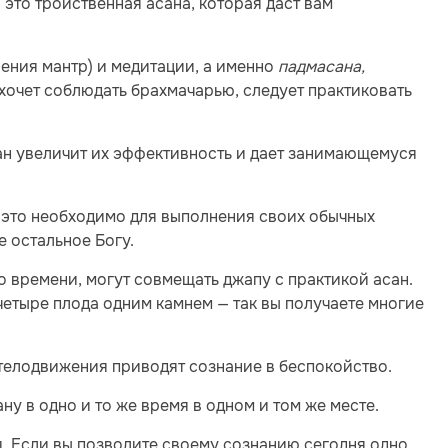
 это тройственная асана, которая даст вам
ения мантр) и медитации, а именно
падмасана,
о хочет соблюдать брахмачарью, следует практиковать
ан увеличит их эффективность и дает занимающемуся
м это необходимо для выполнения своих обычных
е остальное Богу.
о времени, могут совмещать джапу с практикой асан.
четыре плода одним камнем — так вы получаете многие
елодвижения приводят сознание в беспокойство.
ну в одно и то же время в одном и том же месте.
. Если вы позволите своему сознанию сегодня одно