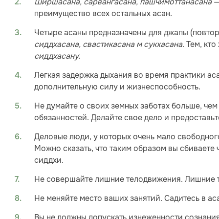
Ширшасана, сарвангасана, пашчимоттанасана
—
преимущество всех остальных асан.
Четыре асаны предназначены для джапы (повтор
сиддхасана, свастикасана м сукхасана
. Тем, кт
сиддхасану.
Легкая задержка дыхания во время практики ас
дополнительную силу и жизнеспособность.
Не думайте о своих земных заботах больше, че
обязанностей. Делайте свое дело и предоставьт
Деловые люди, у которых очень мало свободног
Можно сказать, что таким образом вы сбиваете 
сиддхи.
Не совершайте лишние телодвижения. Лишние т
Не меняйте место ваших занятий. Садитесь в аса
Вы не должны допускать изнеженности сознания