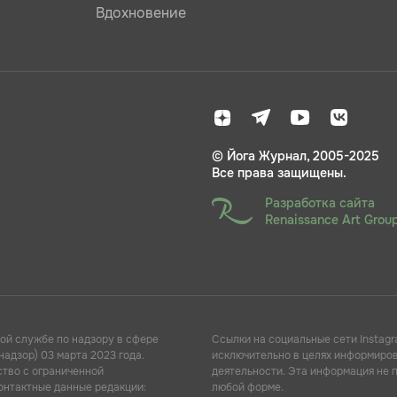
Вдохновение
© Йога Журнал, 2005-2025
Все права защищены.
Разработка сайта
Renaissance Art Grou
ой службе по надзору в сфере
Ссылки на социальные сети Instagr
адзор) 03 марта 2023 года.
исключительно в целях информирова
ство с ограниченной
деятельности. Эта информация не 
Контактные данные редакции:
любой форме.