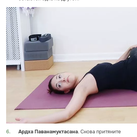
. Снова притяните
Ардха Паванамуктасана