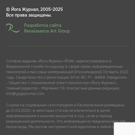
© Йога Журнал, 2005-2025
Все права защищены.
Разработка сайта
Renaissance Art Group
Сетевое издание «Йога Журнал «ЙОЖ» зарегистрировано в
Федеральной службе по надзору в сфере связи, информационных
технологий и массовых коммуникаций (Роскомнадзор) 03 марта 2023
года. Свидетельство о регистрации ЭЛ № ФС 77 – 84818. Учредитель
- Общество с ограниченной ответственностью «Йога Журнал»,
главный редактор – Марченко Т.В. Контактные данные редакции:
info@yogajournal.com.
Ссылки на социальные сети Instagram и Facebook были размещены
до 21.03.2022г. в некоторых статьях исключительно в целях
информирования о наличии аккаунтов в соц. сетях в период
разрешенной деятельности. Эта информация не предназначена для
пропаганды. Мы против экстремистской идеологии в любой форме.