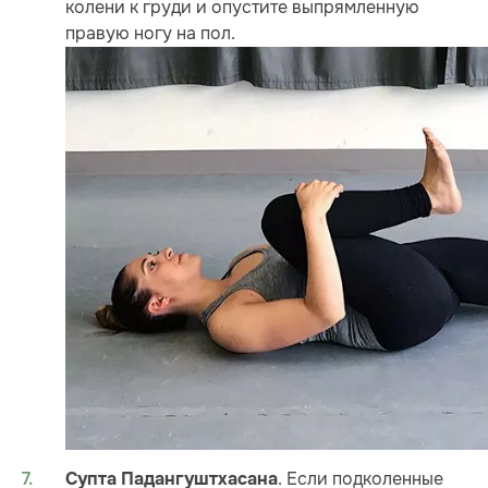
колени к груди и опустите выпрямленную
правую ногу на пол.
. Если подколенные
Супта Падангуштхасана