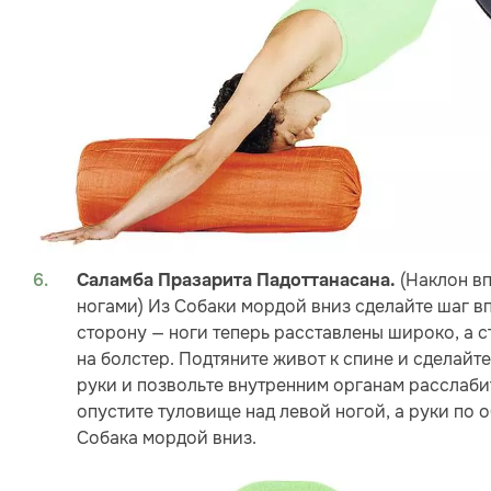
(Наклон в
Саламба Празарита Падоттанасана.
ногами) Из Собаки мордой вниз сделайте шаг в
сторону — ноги теперь расставлены широко, а 
на болстер. Подтяните живот к спине и сделайт
руки и позвольте внутренним органам расслабит
опустите туловище над левой ногой, а руки по 
Собака мордой вниз.