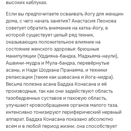
высоких каблуках.
Если вы предпочитаете осваивать йогу для женщин
дома, с чего начать занятия? Анастасия Леонова
советует обратить внимание на хатха-йогу, в
которой существует целый ряд техник,
оказывающих положительное влияние на
состояние женского здоровья: брюшные
манипуляции (Уддияна-бандха, Мадхьяма-наули),
Ашвини-мудра и Мула-бандха, перевёрнутые
асаны, и Нади Шодхана Пранаяма, и техники
релаксации (такие как шавасана и йога-нидра).
Весьма полезна асана Баддха Конасана и её
производные, так как они задействуют область
тазобедренных суставов и паховую область,
улучшают кровообращение органов малого таза,
интенсивно тонизируют периферический нервный
аппарат. Баддха Конасана показано абсолютно
всем и в любой период жизни, она способствует