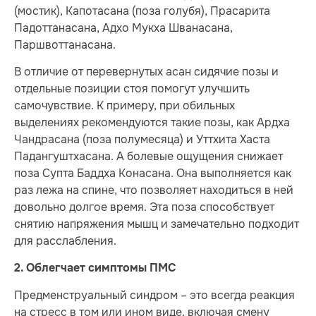
(мостик), Капотасана (поза голубя), Прасарита
Падоттанасана, Адхо Мукха Шванасана,
Паршвоттанасана.
В отличие от перевернутых асан сидячие позы и
отдельные позиции стоя помогут улучшить
самочувствие. К примеру, при обильных
выделениях рекомендуются такие позы, как Ардха
Чандрасана (поза полумесяца) и Уттхита Хаста
Падангуштхасана. А болевые ощущения снижает
поза Супта Баддха Конасана. Она выполняется как
раз лежа на спине, что позволяет находиться в ней
довольно долгое время. Эта поза способствует
снятию напряжения мышц и замечательно подходит
для расслабления.
2. Облегчает симптомы ПМС
Предменструальный синдром – это всегда реакция
на стресс в том или ином виде, включая смену