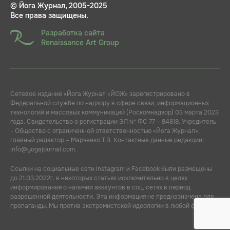
© Йога Журнал, 2005-2025
Все права защищены.
Разработка сайта
Renaissance Art Group
Сетевое издание «Йога Журнал «ЙОЖ» зарегистрировано в
Федеральной службе по надзору в сфере связи, информационных
технологий и массовых коммуникаций (Роскомнадзор) 03 марта 2023
года. Свидетельство о регистрации ЭЛ № ФС 77 – 84818. Учредитель
- Общество с ограниченной ответственностью «Йога Журнал»,
главный редактор – Марченко Т.В. Контактные данные редакции:
info@yogajournal.com.
Ссылки на социальные сети Instagram и Facebook были размещены
до 21.03.2022г. в некоторых статьях исключительно в целях
информирования о наличии аккаунтов в соц. сетях в период
разрешенной деятельности. Эта информация не предназначена для
пропаганды. Мы против экстремистской идеологии в любой форме.