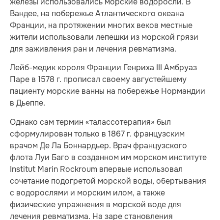
железы использовались морские водоросли. В
Вандее, на побережье Атлантического океана
Франции, на протяжении многих веков местные
жители использовали лепешки из морской грязи
для заживления ран и лечения ревматизма.
Лейб-медик короля Франции Генриха III Амбруаз
Паре в 1578 г. прописал своему августейшему
пациенту морские ванны на побережье Нормандии
в Дьеппе.
Однако сам термин «талассотерапия» был
сформулирован только в 1867 г. французским
врачом Де Ла Боннардьер. Врач французского
флота Луи Баго в созданном им морском институте
Institut Marin Rockroum впервые использовал
сочетание подогретой морской воды, обертывания
с водорослями и морским илом, а также
физические упражнения в морской воде для
лечения ревматизма. На заре становления