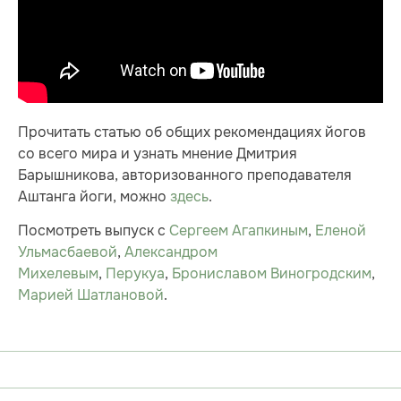
Прочитать статью об общих рекомендациях йогов
со всего мира и узнать мнение Дмитрия
Барышникова, авторизованного преподавателя
Аштанга йоги, можно
здесь
.
Посмотреть выпуск с
Сергеем Агапкиным
,
Еленой
Ульмасбаевой
,
Александром
Михелевым
,
Перукуа
,
Брониславом Виногродским
,
Марией Шатлановой
.