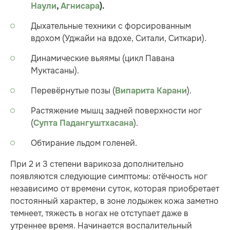
Наули
,
Агнисара
).
Дыхательные техники с форсированным
вдохом (Уджайи на вдохе, Ситали, Ситкари).
Динамические вьяямы (цикл Павана
Муктасаны).
Перевёрнутые позы (
).
Випарита Карани
Растяжение мышц задней поверхности ног
(
).
Супта Падангуштхасана
Обтирание льдом голеней.
При 2 и 3 степени варикоза дополнительно
появляются следующие симптомы: отёчность ног
независимо от времени суток, которая приобретает
постоянный характер, в зоне лодыжек кожа заметно
темнеет, тяжесть в ногах не отступает даже в
утреннее время. Начинается воспалительный