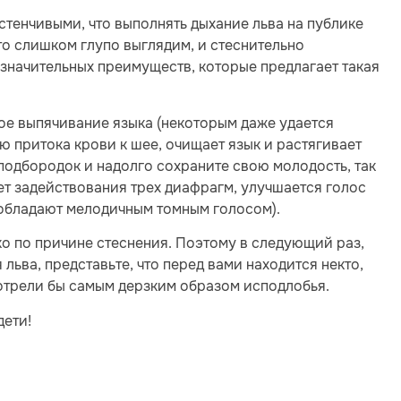
стенчивыми, что выполнять дыхание льва на публике
то слишком глупо выглядим, и стеснительно
значительных преимуществ, которые предлагает такая
ное выпячивание языка (некоторым даже удается
ю притока крови к шее, очищает язык и растягивает
 подбородок и надолго сохраните свою молодость, так
чет задействования трех диафрагм, улучшается голос
 обладают мелодичным томным голосом).
ко по причине стеснения. Поэтому в следующий раз,
 льва, представьте, что перед вами находится некто,
мотрели бы самым дерзким образом исподлобья.
дети!