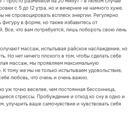
 – просто разминкой на 20 минут – в любом случае
овки с 5 до 12 утра, но и вечерние не намного хуже.
обы не спровоцировать всплеск энергии. Регулярно
ь фигуру в форме, но также избавитесь от
. Все, что вам потребуется, лишь побороть свою лень
получают массаж, испытывая райское наслаждение, но
ь. Но нет ничего плохого в том, чтобы сделать себе
Делая массаж, мы проявляем максимальную
. К тому же мы не только испытываем удовольствие,
ебе любовь, что очень и очень важно.
но уж точно веселее, чем постоянная бессонница,
иеся стрессы. Пробуждение и отход ко сну в одно и
м, улучшить ваше самочувствие и чувствовать себя