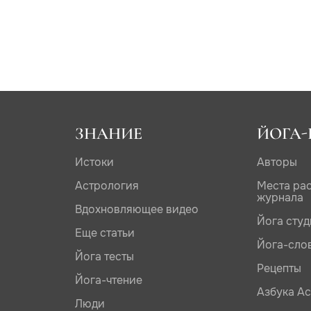
ЗНАНИЕ
ЙОГА-
Истоки
Авторы
Астрология
Места ра
журнала
Вдохновляющее видео
Йога сту
Еще статьи
Йога-сло
Йога тесты
Рецепты
Йога-чтение
Азбука А
Люди