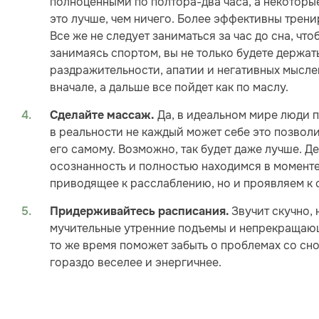
полноценными по полтора-два часа, а некоторые
это лучше, чем ничего. Более эффективны тренир
Все же не следует заниматься за час до сна, чт
занимаясь спортом, вы не только будете держат
раздражительности, апатии и негативных мыслей
вначале, а дальше все пойдет как по маслу.
Да, в идеальном мире люди 
Сделайте массаж.
в реальности не каждый может себе это позволит
его самому. Возможно, так будет даже лучше. 
осознанность и полностью находимся в моменте
приводящее к расслаблению, но и проявляем к с
Звучит скучно, 
Придерживайтесь расписания.
мучительные утренние подъемы и непрекращающ
то же время поможет забыть о проблемах со сно
гораздо веселее и энергичнее.