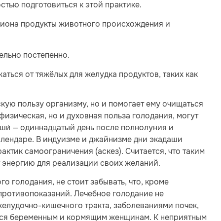
стью подготовиться к этой практике.
ациона продукты животного происхождения и
ельно постепенно.
ться от тяжёлых для желудка продуктов, таких как
кую пользу организму, но и помогает ему очищаться
 физическая, но и духовная польза голодания, могут
́ши́ — одиннадцатый день после полнолуния и
алендаре. В индуизме и джайнизме дни экадаши
ктик самоограничения (аскез). Считается, что таким
т энергию для реализации своих желаний.
о голодания, не стоит забывать, что, кроме
противопоказаний. Лечебное голодание не
елудочно-кишечного тракта, заболеваниями почек,
ется беременным и кормящим женщинам. К неприятным