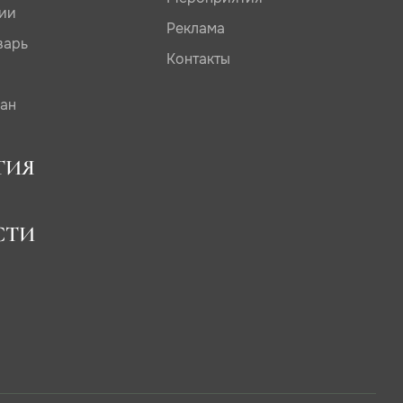
дии
Реклама
варь
Контакты
сан
ТИЯ
СТИ