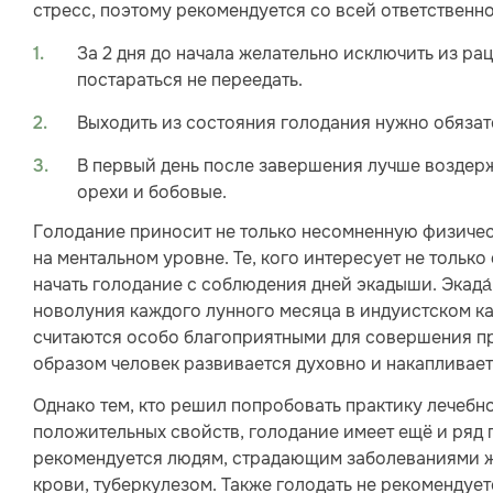
стресс, поэтому рекомендуется со всей ответственно
За 2 дня до начала желательно исключить из р
постараться не переедать.
Выходить из состояния голодания нужно обязат
В первый день после завершения лучше воздержа
орехи и бобовые.
Голодание приносит не только несомненную физичес
на ментальном уровне. Те, кого интересует не только
начать голодание с соблюдения дней экадыши. Экада
новолуния каждого лунного месяца в индуистском к
считаются особо благоприятными для совершения пра
образом человек развивается духовно и накапливае
Однако тем, кто решил попробовать практику лечебног
положительных свойств, голодание имеет ещё и ряд 
рекомендуется людям, страдающим заболеваниями ж
крови, туберкулезом. Также голодать не рекоменду