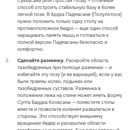
Сукхасана (или Простая Поза) — отличный
способ отстроить стабильную базу в более
легкой позе. В Ардха Падмасане (Полулотосе)
нужно положить только одну стопу на
противоположное бедро — еще один способ
наращивать память мышц и готовиться к
полной версии Падмасаны безопасно и
комфортно.
Раскройте область
Сделайте разминку.
тазобедренных при помощи разминки — и
избегайте эту позу (и ее вариаций), если у вас
были травмы колен, лодыжек или
тазобедренных суставов. Разминка в
положении лежа на спине может иметь форму
Супта Баддха Конасаны — поместите стопы
вместе и позвольте коленям развалиться в
стороны. Это способствует внешнему
вращению бедер и раскрытию области