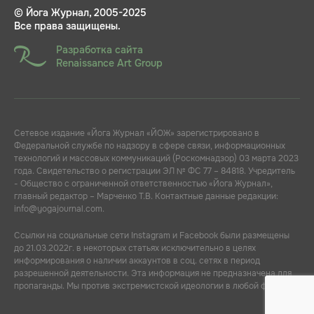
© Йога Журнал, 2005-2025
Все права защищены.
Разработка сайта
Renaissance Art Group
Сетевое издание «Йога Журнал «ЙОЖ» зарегистрировано в
Федеральной службе по надзору в сфере связи, информационных
технологий и массовых коммуникаций (Роскомнадзор) 03 марта 2023
года. Свидетельство о регистрации ЭЛ № ФС 77 – 84818. Учредитель
- Общество с ограниченной ответственностью «Йога Журнал»,
главный редактор – Марченко Т.В. Контактные данные редакции:
info@yogajournal.com.
Ссылки на социальные сети Instagram и Facebook были размещены
до 21.03.2022г. в некоторых статьях исключительно в целях
информирования о наличии аккаунтов в соц. сетях в период
разрешенной деятельности. Эта информация не предназначена для
пропаганды. Мы против экстремистской идеологии в любой форме.