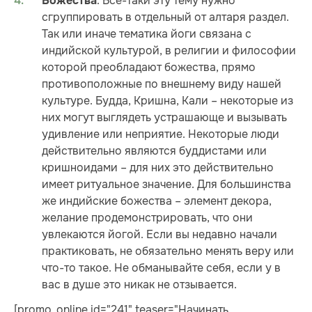
. Все-таки эту тему нужно
Божества
сгруппировать в отдельный от алтаря раздел.
Так или иначе тематика йоги связана с
индийской культурой, в религии и философии
которой преобладают божества, прямо
противоположные по внешнему виду нашей
культуре. Будда, Кришна, Кали – некоторые из
них могут выглядеть устрашающе и вызывать
удивление или неприятие. Некоторые люди
действительно являются буддистами или
кришноидами – для них это действительно
имеет ритуальное значение. Для большинства
же индийские божества – элемент декора,
желание продемонстрировать, что они
увлекаются йогой. Если вы недавно начали
практиковать, не обязательно менять веру или
что-то такое. Не обманывайте себя, если у в
вас в душе это никак не отзывается.
[promo_online id="241" teaser="Начинать