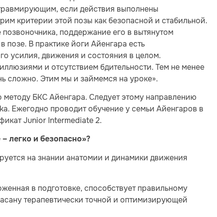
 травмирующим, если действия выполнены
им критерии этой позы как безопасной и стабильной.
е позвоночника, поддержание его в вытянутом
в позе. В практике йоги Айенгара есть
о усилия, движения и состояния в целом.
 иллюзиями и отсутствием бдительности. Тем не менее
нь сложно. Этим мы и займемся на уроке».
 методу БКС Айенгара. Следует этому направлению
ctika. Ежегодно проводит обучение у семьи Айенгаров в
кат Junior Intermediate 2.
 – легко и безопасно»?
ируется на знании анатомии и динамики движения
оженная в подготовке, способствует правильному
ршасану терапевтически точной и оптимизирующей