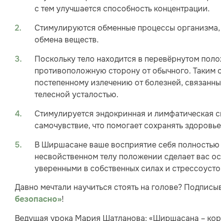
с тем улучшается способность концентрации.
Стимулируются обменные процессы организма, ч
обмена веществ.
Поскольку тело находится в перевёрнутом поло
противоположную сторону от обычного. Таким о
постепенному излечению от болезней, связанны
телесной усталостью.
Стимулируется эндокринная и лимфатическая с
самочувствие, что помогает сохранять здоровье
В Ширшасане ваше восприятие себя полностью 
несвойственном телу положении сделает вас о
уверенными в собственных силах и стрессоуст
Давно мечтали научиться стоять на голове? Подписы
!
безопасно»
Ведущая урока Мария Шатланова: «Ширшасана – коро