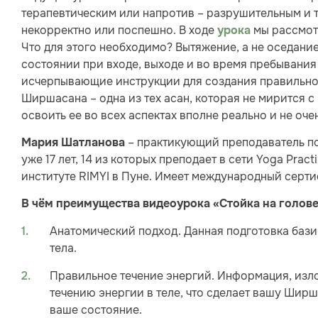
терапевтическим или напротив – разрушительным и
некорректно или поспешно. В ходе
мы рассмотр
урока
Что для этого необходимо? Вытяжение, а не оседани
состоянии при входе, выходе и во время пребывания 
исчерпывающие инструкции для создания правильног
Ширшасана – одна из тех асан, которая не мирится с
освоить ее во всех аспектах вполне реально и не оче
– практикующий преподаватель по
Мария Шатланова
уже 17 лет, 14 из которых преподает в сети Yoga Pra
институте RIMYI в Пуне. Имеет международный сертифи
В чём преимущества видеоурока «Стойка на голове
Анатомический подход. Данная подготовка баз
тела.
Правильное течение энергий. Информация, изл
течению энергии в теле, что сделает вашу Ши
ваше состояние.