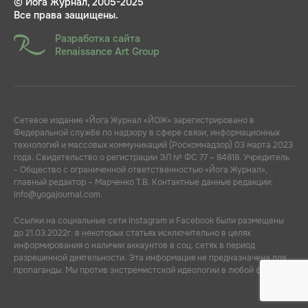
© Йога Журнал, 2005-2025
Все права защищены.
Разработка сайта
Renaissance Art Group
Сетевое издание «Йога Журнал «ЙОЖ» зарегистрировано в
Федеральной службе по надзору в сфере связи, информационных
технологий и массовых коммуникаций (Роскомнадзор) 03 марта 2023
года. Свидетельство о регистрации ЭЛ № ФС 77 – 84818. Учредитель
- Общество с ограниченной ответственностью «Йога Журнал»,
главный редактор – Марченко Т.В. Контактные данные редакции:
info@yogajournal.com.
Ссылки на социальные сети Instagram и Facebook были размещены
до 21.03.2022г. в некоторых статьях исключительно в целях
информирования о наличии аккаунтов в соц. сетях в период
разрешенной деятельности. Эта информация не предназначена для
пропаганды. Мы против экстремистской идеологии в любой форме.