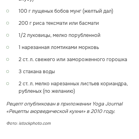
100 г лущеных бобов мунг (желтый дал)
200 г риса тексмати или басмати
1/2 луковицы, мелко порубленной
1 нарезанная ломтиками морковь
2 ст. л. свежего или замороженного горошка
3 стакана воды
2 ст. л. мелко нарезанных листьев кориандра,
рубленых (по желанию)
Рецепт опубликован в приложении Yoga Journal
«Рецепты аюрведической кухни» в 2010 году.
Фото: istockphoto.com