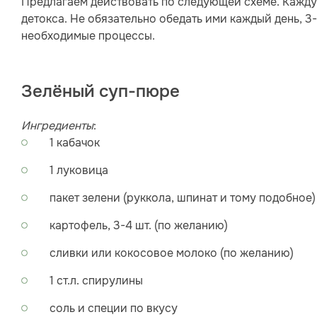
Предлагаем действовать по следующей схеме. Кажду
детокса. Не обязательно обедать ими каждый день, 3-
необходимые процессы.
Зелёный суп-пюре
Ингредиенты
:
1 кабачок
1 луковица
пакет зелени (руккола, шпинат и тому подобное)
картофель, 3-4 шт. (по желанию)
сливки или кокосовое молоко (по желанию)
1 ст.л. спирулины
соль и специи по вкусу