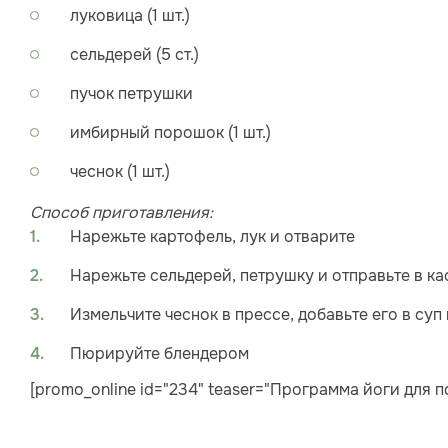
луковица (1 шт.)
сельдерей (5 ст.)
пучок петрушки
имбирный порошок (1 шт.)
чеснок (1 шт.)
Способ приготавления:
Нарежьте картофель, лук и отварите
Нарежьте сельдерей, петрушку и отправьте в к
Измельчите чеснок в прессе, добавьте его в су
Пюрируйте блендером
[promo_online id="234" teaser="Программа йоги для п