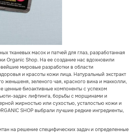
х тканевых масок и патчей для глаз, разработанная
ки Organic Shop. На ее создание нас вдохновили
овейшие мировые разработки в области
доровья и красоты кожи лица. Натуральный экстракт
го женьшеня, зеленого чая, красного вина и макколли,
ие ценные биоактивные компоненты с успехом
ьюти-задач: лифтинга, борьбы с морщинами и
ерной жирностью или сухостью, усталостью кожи и
ORGANIC SHOP выбрали лучшие редкие ингредиенты,
тан на решение специфических задач и определенные