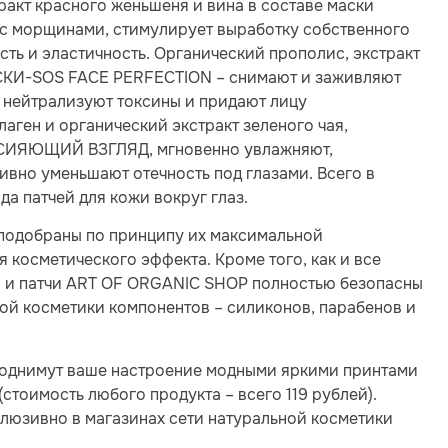
ракт красного женьшеня и вина в составе маски
 морщинами, стимулирует выработку собственного
ть и эластичность. Органический прополис, экстракт
АСКИ-SOS FACE PERFECTION – снимают и заживляют
 нейтрализуют токсины и придают лицу
аген и органический экстракт зеленого чая,
 СИЯЮЩИЙ ВЗГЛЯД, мгновенно увлажняют,
вно уменьшают отечность под глазами. Всего в
да патчей для кожи вокруг глаз.
подобраны по принципу их максимальной
косметического эффекта. Кроме того, как и все
ки и патчи ART OF ORGANIC SHOP полностью безопасны
ной косметики компонентов – силиконов, парабенов и
однимут ваше настроение модными яркими принтами
стоимость любого продукта – всего 119 рублей).
люзивно в магазинах сети натуральной косметики