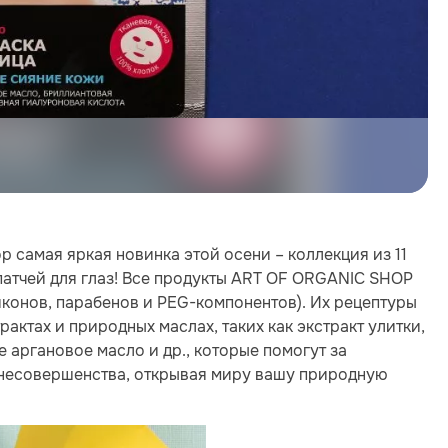
p самая яркая новинка этой осени – коллекция из 11
патчей для глаз! Все продукты ART OF ORGANIC SHOP
конов, парабенов и PEG-компонентов). Их рецептуры
актах и природных маслах, таких как экстракт улитки,
е аргановое масло и др., которые помогут за
и несовершенства, открывая миру вашу природную