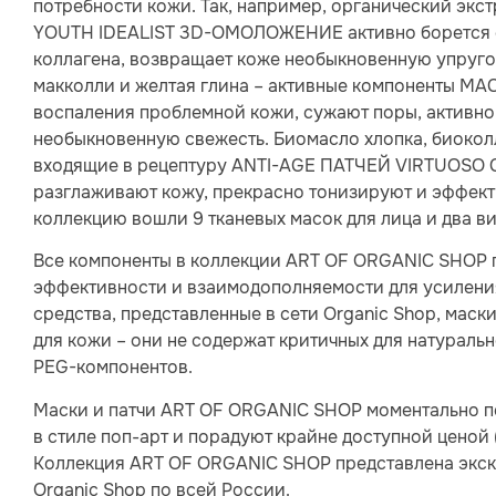
потребности кожи. Так, например, органический экст
YOUTH IDEALIST 3D-ОМОЛОЖЕНИЕ активно борется с
коллагена, возвращает коже необыкновенную упругос
макколли и желтая глина – активные компоненты М
воспаления проблемной кожи, сужают поры, активно
необыкновенную свежесть. Биомасло хлопка, биоколл
входящие в рецептуру ANTI-AGE ПАТЧЕЙ VIRTUOSO
разглаживают кожу, прекрасно тонизируют и эффекти
коллекцию вошли 9 тканевых масок для лица и два ви
Все компоненты в коллекции ART OF ORGANIC SHOP 
эффективности и взаимодополняемости для усиления 
средства, представленные в сети Organic Shop, мас
для кожи – они не содержат критичных для натураль
PEG-компонентов.
Маски и патчи ART OF ORGANIC SHOP моментально п
в стиле поп-арт и порадуют крайне доступной ценой (
Коллекция ART OF ORGANIC SHOP представлена экск
Organic Shop по всей России.