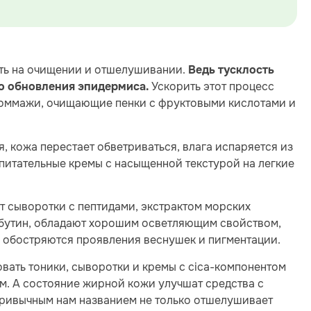
ать на очищении и отшелушивании.
Ведь тусклость
Ускорить этот процесс
го обновления эпидермиса.
 гоммажи, очищающие пенки с фруктовыми кислотами и
, кожа перестает обветриваться, влага испаряется из
 питательные кремы с насыщенной текстурой на легкие
ут сыворотки с пептидами, экстрактом морских
арбутин, обладают хорошим осветляющим свойством,
мя обостряются проявления веснушек и пигментации.
овать тоники, сыворотки и кремы с сica-компонентом
ем. А состояние жирной кожи улучшат средства с
привычным нам названием не только отшелушивает