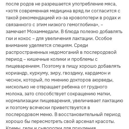
после родов не разрешается употребление мяса,
«хотя современная медицина вряд ли согласится с
такой рекомендацией из-за кровопотери в родах и
связанного с этим низкого гемоглобина», –
замечает Мохаммедали. В блюда полезно добавлять
гхи и кокос – для увеличения лактации. Особое
внимание уделяется специям. Среди
распространенных недомоганий в послеродовой
период – кишечные колики и проблемы с
пищеварением. Поэтому в пищу хорошо добавлять
кориандр, куркуму, зиру, гвоздику, кардамон и
чеснок, который, по мнению докторов аюрведы,
нисколько не отвращает ребенка от грудного
молока, зато способствует сокращению матки,
нормализации пищеварения, увеличивает лактацию
и поэтому всячески приветствуется в
послеродовом меню. В восстановительный период
хорошо бы пересмотреть свой арсенал красоты.
Кремы, гели и сыворотки для похудения,