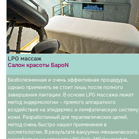
LPG массаж
Салон красоты БароN
Безболезненная и очень эффективная процедура,
однако применять ее стоит лишь после полного
завершения лактации. В основе LPG массажа лежит
метод эндермологии – прямого аппаратного
воздействия на эпидермис и лимфатическую систему
кожи. Разработанный для терапевтических целей,
метод очень быстро нашел применение в
косметологии. В результате вакуумно-механического