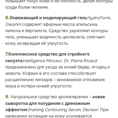
повышает тонус кожи и ее плотность, делая контуры
груди более четкими.
6.
HydroForm,
Освежающий и моделирующий гель
Darphin
содержит эфирные масла апельсина,
лимона и бергамота. Средство укрепляет контуры
тела, уменьшает видимость целлюлита, смягчает
кожу, возвращая ей упругость.
7.
Комплексное средство для стройного
Intelligence Minceur, Dr. Pierre Ricaud
силуэта
предназначено для ухода за кожей бедер, ягодиц и
живота. Кофеин в его составе способствует
расщеплению липидов – виновников отложения
жира и потери кожей упругости.
8.
Натуральное средство ароматерапии –
новая
сыворотка для похудения с дренажным
Draining Contouring Serum, Decleor
. При
эффектом
нанесении эссенции на кожу усиливается