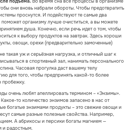
Во время сна все процессы в организме
осле подъема.
тобы они вновь набрали обороты. Чтобы предотвратить
истемы проснутся. И подействуют те самые два
о поможет организму лучше очиститься, а вы можете
ринятием душа. Конечно, если речь идет о том, чтобы
ситься к выбору продуктов на завтрак. Здесь хороши
рукты, овощи, орехи (предварительно замоченные)
 не такая уж и серьёзная нагрузка, и отличный шаг к
писываться в спортивный зал, нанимать персонального
 спина. Часовая прогулка даст вашему телу
гию для того, чтобы предпринять какой-то более
ю пробежку.
еды очень любят апеллировать термином – «Энзимы».
 Какое-то количество энзимов запасено в нас от
мые богатые энзимами продукты – это свежие овощи и
несут самые разные полезные свойства. Например,
ьцием. А абрикосы и персики богаты магнием —
м и радостным.