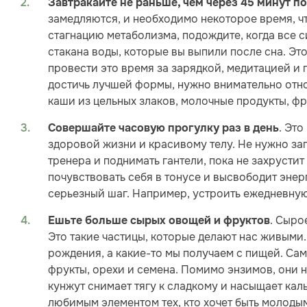
Завтракайте не раньше, чем через 45 минут п
замедляются, и необходимо некоторое время, ч
стагнацию метаболизма, подождите, когда все с
стакана воды, которые вы выпили после сна. Эт
провести это время за зарядкой, медитацией и п
достичь лучшей формы, нужно внимательно отно
каши из цельных злаков, молочные продукты, ф
. Это
Совершайте часовую прогулку раз в день
здоровой жизни и красивому телу. Не нужно за
тренера и поднимать гантели, пока не захрустит
почувствовать себя в тонусе и высвободит энер
серьезный шаг. Например, устроить ежедневну
. Сыро
Ешьте больше сырых овощей и фруктов
Это такие частицы, которые делают нас живыми.
рождения, а какие-то мы получаем с пищей. Са
фрукты, орехи и семена. Помимо энзимов, они 
кунжут снимает тягу к сладкому и насыщает кал
любимым элементом тех, кто хочет быть молоды