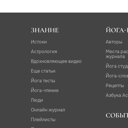
ЗНАНИЕ
ЙОГА-
Истоки
Авторы
Астрология
Места ра
журнала
Вдохновляющее видео
Йога сту
Еще статьи
Йога-сло
Йога тесты
Рецепты
Йога-чтение
Азбука А
Люди
Онлайн журнал
СОБЫ
Плейлисты