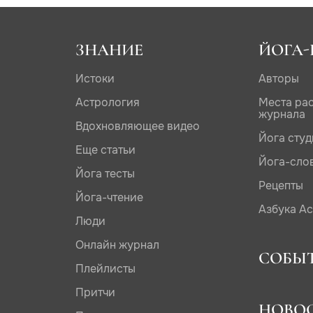
ЗНАНИЕ
ЙОГА-
Истоки
Авторы
Астрология
Места ра
журнала
Вдохновляющее видео
Йога сту
Еще статьи
Йога-сло
Йога тесты
Рецепты
Йога-чтение
Азбука А
Люди
Онлайн журнал
СОБЫ
Плейлисты
Притчи
НОВО