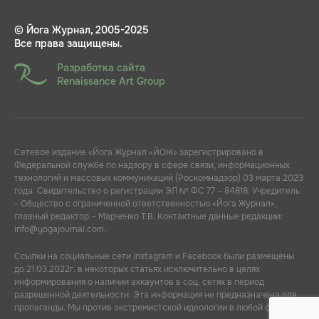
© Йога Журнал, 2005-2025
Все права защищены.
Разработка сайта
Renaissance Art Group
Сетевое издание «Йога Журнал «ЙОЖ» зарегистрировано в
Федеральной службе по надзору в сфере связи, информационных
технологий и массовых коммуникаций (Роскомнадзор) 03 марта 2023
года. Свидетельство о регистрации ЭЛ № ФС 77 – 84818. Учредитель
- Общество с ограниченной ответственностью «Йога Журнал»,
главный редактор – Марченко Т.В. Контактные данные редакции:
info@yogajournal.com.
Ссылки на социальные сети Instagram и Facebook были размещены
до 21.03.2022г. в некоторых статьях исключительно в целях
информирования о наличии аккаунтов в соц. сетях в период
разрешенной деятельности. Эта информация не предназначена для
пропаганды. Мы против экстремистской идеологии в любой форме.