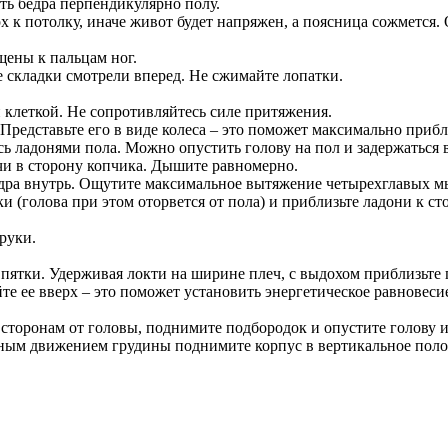
ать бедра перпендикулярно полу.
рх к потолку, иначе живот будет напряжен, а поясница сожмется.
щены к пальцам ног.
е складки смотрели вперед. Не сжимайте лопатки.
й клеткой. Не сопротивляйтесь силе притяжения.
Представьте его в виде колеса – это поможет максимально прибл
сь ладонями пола. Можно опустить голову на пол и задержаться
ечи в сторону копчика. Дышите равномерно.
бедра внутрь. Ощутите максимальное вытяжение четырехглавых 
 (голова при этом оторвется от пола) и приблизьте ладони к ст
 руки.
 пятки. Удерживая локти на ширине плеч, с выдохом приблизьте 
те ее вверх – это поможет установить энергетическое равновесие
сторонам от головы, поднимите подбородок и опустите голову и 
ным движением грудины поднимите корпус в вертикальное положе