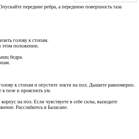
 Опускайте передние ребра, а переднюю поверхность таза
изить голову к стопам.
 в этом положении.
мышц бедра.
опам.
голову к стопам и опустите локти на пол. Дышите равномерно.
 в позе и прояснить ум.
корпус на пол. Если чувствуете в себе силы, выходите
ние. Расслабьтесь в Баласане.