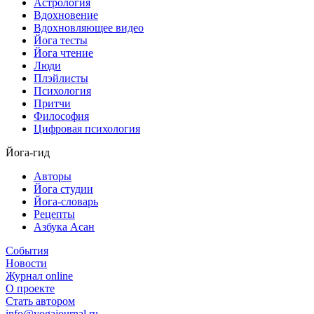
Астрология
Вдохновение
Вдохновляющее видео
Йога тесты
Йога чтение
Люди
Плэйлисты
Психология
Притчи
Философия
Цифровая психология
Йога-гид
Авторы
Йога студии
Йога-словарь
Рецепты
Азбука Асан
События
Новости
Журнал online
О проекте
Стать автором
info@yogajournal.ru