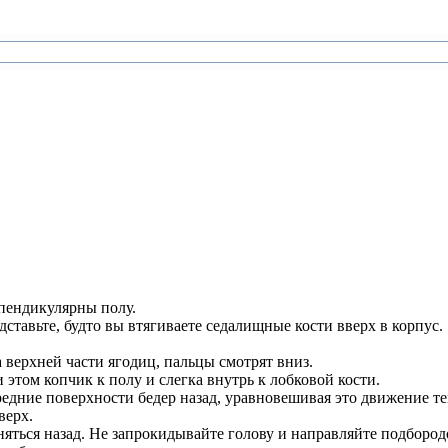
ерпендикулярны полу.
дставьте, будто вы втягиваете седалищные кости вверх в корпус.
 верхней части ягодиц, пальцы смотрят вниз.
и этом копчик к полу и слегка внутрь к лобковой кости.
едние поверхности бедер назад, уравновешивая это движение те
верх.
няться назад. Не запрокидывайте голову и направляйте подбород