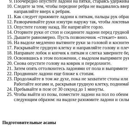
Поочередно опустите ладони на пятки, стараясь удержив
Следите за тем, чтобы передние ребра не выдавались вве
направляйте вверх к ребрам.
Как следует прижмите ладони к пяткам, пальцы рук обра
Разворачивайте руки изнутри наружу так, чтобы локтевы
Опустите голову назад. Не напрягайте горло.
Оторвите руки от стоп и соедините ладони перед грудно
Дышите равномерно. Пусть позвоночник «стекает» вниз. 
На выдохе медленно вытяните руки за головой и косните
Раскрывайте грудную клетку и направляйте голову и пл
Направьте лобок и копчик к пяткам и слегка заверните 
Освоившись в этом положении, с выдохом выпрямите руки
Снова опустите голову на коврик и передохните.
Затем опять оттолкнитесь ладонями от пола и выпрямите
Продвиньте ладони еще ближе к стопам.
Продолжайте в том же духе, пока не захватите стопы или
Работайте ногами и, раскрывая грудную клетку, поднимай
Пребывайте в позе от 30 секунд до 1 минуты.
Чтобы выйти из позы, поместите ладони на пол по обеим 
следующим образом: на выдохе разожмите ладони и силь
Подготовительные асаны