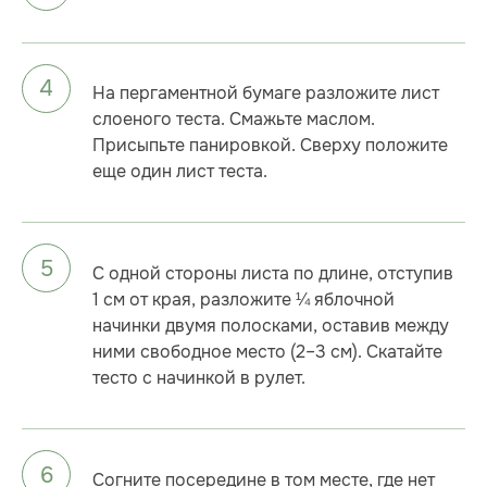
На пергаментной бумаге разложите лист
слоеного теста. Смажьте маслом.
Присыпьте панировкой. Сверху положите
еще один лист теста.
С одной стороны листа по длине, отступив
1 см от края, разложите ¼ яблочной
начинки двумя полосками, оставив между
ними свободное место (2–3 см). Скатайте
тесто с начинкой в рулет.
Согните посередине в том месте, где нет