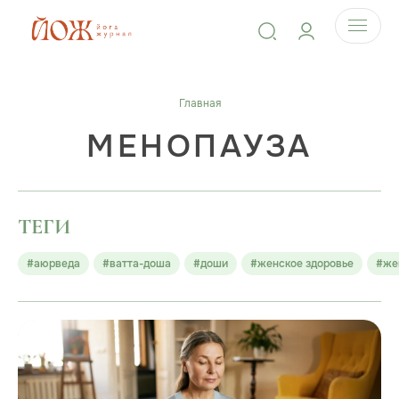
Главная
МЕНОПАУЗА
ТЕГИ
#аюрведа
#ватта-доша
#доши
#женское здоровье
#же