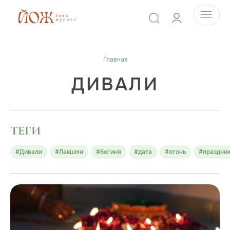
Главная
ДИВАЛИ
ТЕГИ
#Дивали
#Лакшми
#богиня
#дата
#огонь
#праздни