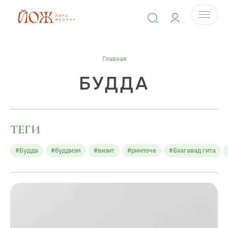
Главная
БУДДА
ТЕГИ
#Будда
#буддизм
#визит
#ринпоче
#Бхагавад гита