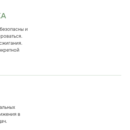
КА
 безопасны и
ироваться.
сжигания.
нкретной
альных
вижения в
ач.