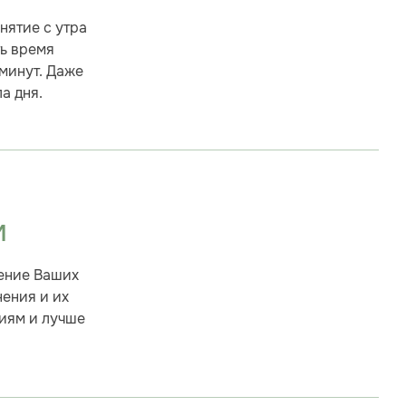
нятие с утра
ть время
 минут. Даже
а дня.
М
шение Ваших
ения и их
ниям и лучше