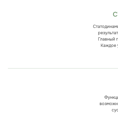
С
Статодинами
результат
Главный 
Каждое 
Функц
возможно
су