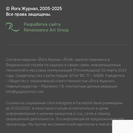
© Йога Журнал, 2005-2025
Все права защищены.
Разработка сайта
Renaissance Art Group
Сетевое издание «Йога Журнал «ЙОЖ» зарегистрировано в
Федеральной службе по надзору в сфере связи, информационных
технологий и массовых коммуникаций (Роскомнадзор) 03 марта 2023
года. Свидетельство о регистрации ЭЛ № ФС 77 – 84818. Учредитель
- Общество с ограниченной ответственностью «Йога Журнал»,
главный редактор – Марченко Т.В. Контактные данные редакции:
info@yogajournal.com.
Ссылки на социальные сети Instagram и Facebook были размещены
до 21.03.2022г. в некоторых статьях исключительно в целях
информирования о наличии аккаунтов в соц. сетях в период
разрешенной деятельности. Эта информация не предназначена для
пропаганды. Мы против экстремистской идеологии в любой форме.