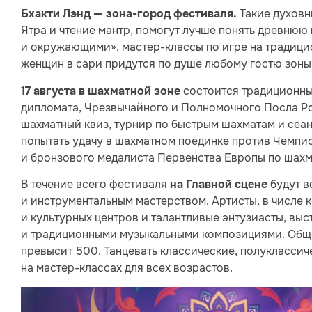
Такие духовн
Бхакти Лэнд — зона-город фестиваля.
Ятра и чтение мантр, помогут лучше понять древнюю 
и окружающими», мастер-классы по игре на традиц
женщин в сари придутся по душе любому гостю зоны
состоится традиционны
17 августа в шахматной зоне
дипломата, Чрезвычайного и Полномочного Посла Ро
шахматный квиз, турнир по быстрым шахматам и сеа
попытать удачу в шахматном поединке против Чемпио
и бронзового медалиста Первенства Европы по шах
В течение всего фестиваля
будут в
на Главной сцене
и инструментальным мастерством. Артисты, в числе 
и культурных центров и талантливые энтузиасты, вы
и традиционными музыкальными композициями. Обще
превысит 500. Танцевать классические, полуклассич
на мастер-классах для всех возрастов.