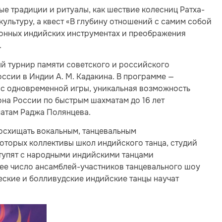
ые традиции и ритуалы, как шествие колесниц Ратха-
культуру, а квест «В глубину отношений с самим собой
ионных индийских инструментах и преображения
.
й турнир памяти советского и российского
ссии в Индии А. М. Кадакина. В программе —
нс одновременной игры, уникальная возможность
на России по быстрым шахматам до 16 лет
матам Раджа Полянцева.
осхищать вокальным, танцевальным
которых коллективы школ индийского танца, студий
ступят с народными индийскими танцами
е число ансамблей-участников танцевального шоу
еские и болливудские индийские танцы научат