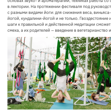
основах звуко- и ароматерапии, техниках работы со
в лектории. На протяжении фестиваля под руководст
с разными видами йоги: для снижения веса, виньяса-
йогой, кундалини-йогой и не только. Гвоздестояние
шаги к правильной и действенной медитации сможет
смеха, а их родителей — введение в вегетарианство 