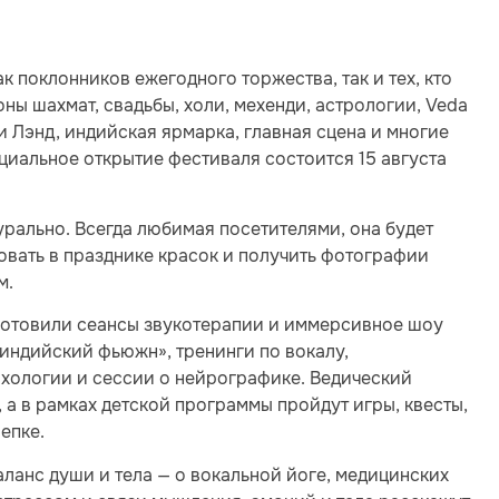
 поклонников ежегодного торжества, так и тех, кто
ны шахмат, свадьбы, холи, мехенди, астрологии, Veda
ти Лэнд, индийская ярмарка, главная сцена и многие
циальное открытие фестиваля состоится 15 августа
урально. Всегда любимая посетителями, она будет
вовать в празднике красок и получить фотографии
м.
готовили сеансы звукотерапии и иммерсивное шоу
«индийский фьюжн», тренинги по вокалу,
хологии и сессии о нейрографике. Ведический
 а в рамках детской программы пройдут игры, квесты,
епке.
аланс души и тела — о вокальной йоге, медицинских