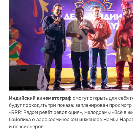
смогут открыть для себя 
Индийский кинематограф
будут проходить три показа: запланирован просмотр
«RRR: Рядом ревёт революция», мелодрамы «Всё в жи
байопика о аэрокосмическом инженере Намби Нараян
и пенсионеров.