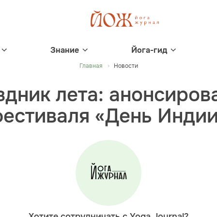
Знание
Йога-гид
Главная
Новости
дник лета: анонсиров
естиваля «День Инди
Хотите сотрудничать с Yoga Journal?