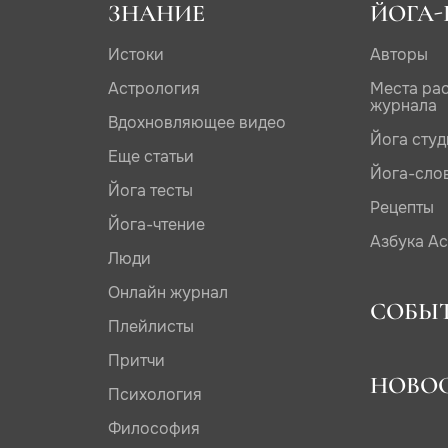
ЗНАНИЕ
ЙОГА-
Истоки
Авторы
Астрология
Места ра
журнала
Вдохновляющее видео
Йога сту
Еще статьи
Йога-сло
Йога тесты
Рецепты
Йога-чтение
Азбука А
Люди
Онлайн журнал
СОБЫ
Плейлисты
Притчи
НОВО
Психология
Философия