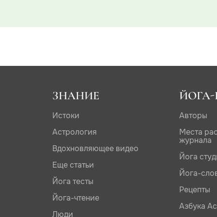
ЗНАНИЕ
ЙОГА-
Истоки
Авторы
Астрология
Места ра
журнала
Вдохновляющее видео
Йога сту
Еще статьи
Йога-сло
Йога тесты
Рецепты
Йога-чтение
Азбука А
Люди