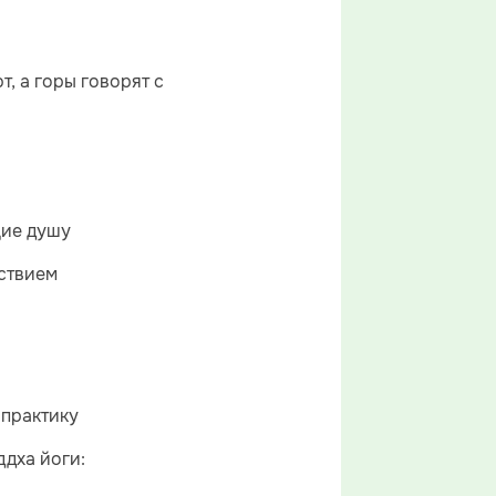
, а горы говорят с
щие душу
ствием
 практику
дха йоги: