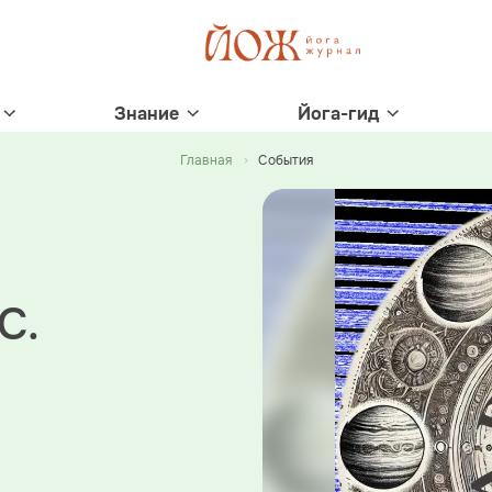
Знание
Йога-гид
Главная
События
С.