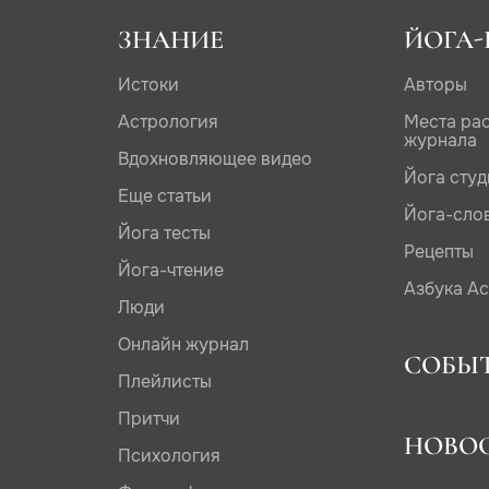
ЗНАНИЕ
ЙОГА-
Истоки
Авторы
Астрология
Места ра
журнала
Вдохновляющее видео
Йога сту
Еще статьи
Йога-сло
Йога тесты
Рецепты
Йога-чтение
Азбука А
Люди
Онлайн журнал
СОБЫ
Плейлисты
Притчи
НОВО
Психология