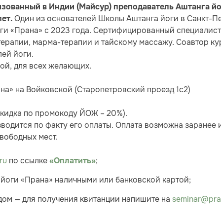
изованный в Индии (Майсур) преподаватель Аштанга й
Один из основателей Школы Аштанга йоги в Санкт-П
лет.
ги «Прана» с 2023 года. Сертифицированный специалист
ерапии, марма-терапии и тайскому массажу. Соавтор к
ей йоги.
ой, для всех желающих.
на» на Войковской (Старопетровский проезд 1с2)
скидка по промокоду ЙОЖ – 20%).
водится по факту его оплаты. Оплата возможна заранее 
вободных мест.
ru
по ссылке
;
«Оплатить»
 йоги «Прана» наличными или банковской картой;
дом — для получения квитанции напишите на
seminar@pra