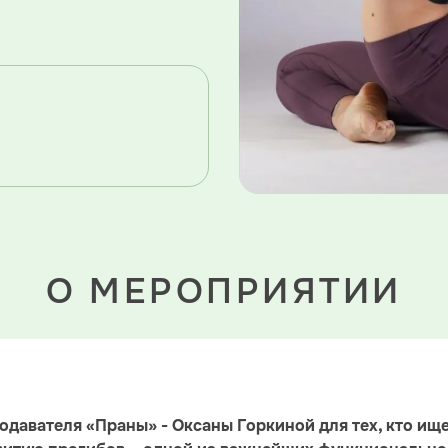
О МЕРОПРИЯТИИ
давателя «Праны» - Оксаны Горкиной для тех, кто ищ