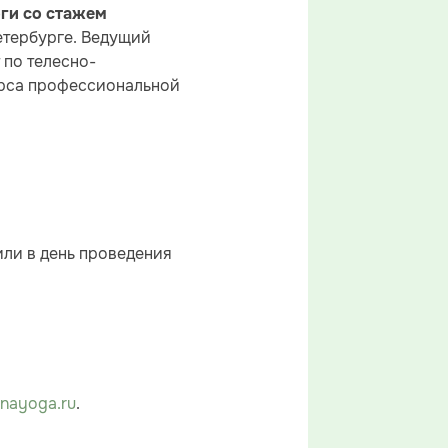
оги со стажем
етербурге. Ведущий
 по телесно-
урса профессиональной
или в день проведения
nayoga.ru
.