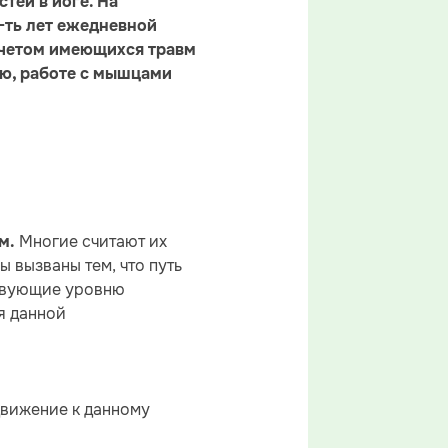
тей в йоге. На
-ть лет ежедневной
учетом имеющихся травм
ю, работе с мышцами
Многие считают их
м.
 вызваны тем, что путь
ствующие уровню
ия данной
движение к данному