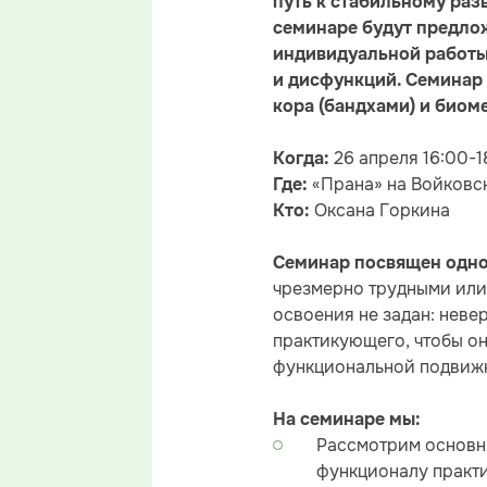
путь к стабильному раз
семинаре будут предлож
индивидуальной работы
и дисфункций. Семинар
кора (бандхами) и биом
26 апреля 16:00-1
Когда:
«Прана» на Войковс
Где:
Оксана Горкина
Кто:
Семинар посвящен одно
чрезмерно трудными или 
освоения не задан: нев
практикующего, чтобы он
функциональной подвиж
На семинаре мы:
Рассмотрим основны
функционалу практи