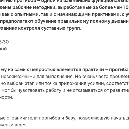
витию прогибов – одной из важнейших функциональнос
ены рабочие методики, выработанные за более чем 10
 как с опытными, так и с начинающими практиками, с 
 предполагают обучение правильному полному дыхани
еханике контроля суставных групп.
8:30
кой
му из самых непростых элементов практики – прогиба
невозможными для выполнения. Но очень часто проблемы
ерно выбран этап или точка приложения усилий, соответ
 мог бы чувствовать работу и не отказываться от развит
ности.
е ограничители прогибов и базу, позволяющую начать 
чески всем.