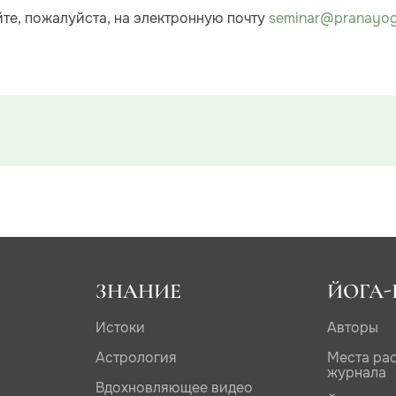
те, пожалуйста, на электронную почту
seminar@pranayog
ЗНАНИЕ
ЙОГА-
Истоки
Авторы
Астрология
Места ра
журнала
Вдохновляющее видео