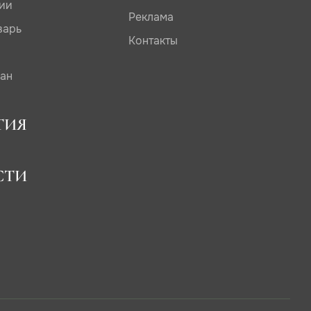
дии
Реклама
варь
Контакты
сан
ТИЯ
СТИ