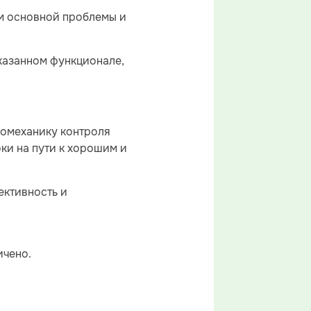
м основной проблемы и
казанном функционале,
.
иомеханику контроля
ки на пути к хорошим и
ективность и
ичено.