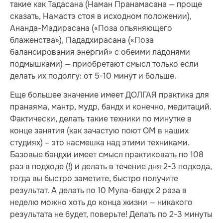
такие как Тадасана (Наман Пранамасана — проще
сказать, Намастэ стоя в исходном положении),
Ананда-Мадирасана («Поза опьяняющего
блаженства»), Пададхирасана («Поза
балансирования энергий» с обеими ладонями
подмышками) — приобретают смысл только если
делать их подолгу: от 5-10 минут и больше.
Еще большее значение имеет ДОЛГАЯ практика для
пранаяма, мантр, мудр, бандх и конечно, медитаций.
Фактически, делать такие техники по минутке в
конце занятия (как зачастую поют ОМ в наших
студиях) – это насмешка над этими техниками.
Базовые бандхи имеет смысл практиковать по 108
раз в подходе (!) и делать в течение дня 2-3 подхода,
тогда вы быстро заметите, быстро получите
результат. А делать по 10 Мула-бандх 2 раза в
неделю можно хоть до конца жизни — никакого
результата не будет, поверьте! Делать по 2-3 минуты