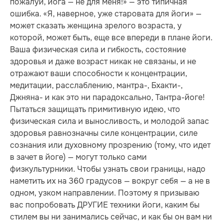
пожалуй, йога — не для меня!» — это типичная
ошибка. «Я, наверное, уже старовата для йоги» —
может сказать женщина зрелого возраста, у
которой, может быть, еще все впереди в плане йоги.
Ваша физическая сила и гибкость, состояние
здоровья и даже возраст никак не связаны, и не
отражают ваши способности к концентрации,
медитации, расслаблению, мантра-, Бхакти-,
Джняна- и как это ни парадоксально, Тантра-йоге!
Пытаться защищать примитивную идею, что
физическая сила и выносливость, и молодой запас
здоровья равнозначны силе концентрации, силе
сознания или духовному прозрению (тому, что идет
в зачет в йоге) — могут только сами
физкультурники. Чтобы узнать свои границы, надо
наметить их на 360 градусов — вокруг себя — а не в
одном, узком направлении. Поэтому я призываю
вас попробовать ДРУГИЕ техники йоги, каким бы
стилем вы ни занимались сейчас, и как бы он вам ни