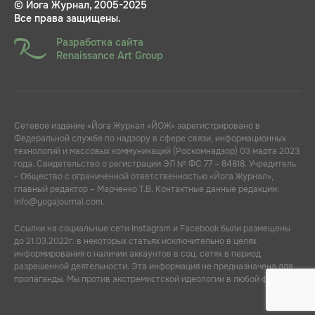
© Йога Журнал, 2005-2025
Все права защищены.
Разработка сайта
Renaissance Art Group
Сетевое издание «Йога Журнал «ЙОЖ» зарегистрировано в
Федеральной службе по надзору в сфере связи, информационных
технологий и массовых коммуникаций (Роскомнадзор) 03 марта 2023
года. Свидетельство о регистрации ЭЛ № ФС 77 – 84818. Учредитель
- Общество с ограниченной ответственностью «Йога Журнал»,
главный редактор – Марченко Т.В. Контактные данные редакции:
info@yogajournal.com.
Ссылки на социальные сети Instagram и Facebook были размещены
до 21.03.2022г. в некоторых статьях исключительно в целях
информирования о наличии аккаунтов в соц. сетях в период
разрешенной деятельности. Эта информация не предназначена для
пропаганды. Мы против экстремистской идеологии в любой форме.