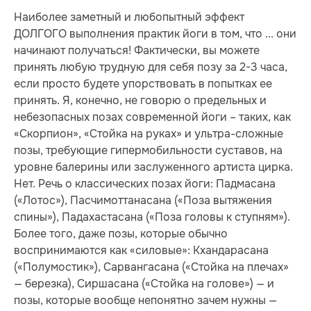
Наиболее заметный и любопытный эффект
ДОЛГОГО выполнения практик йоги в том, что ... они
начинают получаться! Фактически, вы можете
принять любую трудную для себя позу за 2-3 часа,
если просто будете упорствовать в попытках ее
принять. Я, конечно, не говорю о предельных и
небезопасных позах современной йоги – таких, как
«Скорпион», «Стойка на руках» и ультра-сложные
позы, требующие гипермобильности суставов, на
уровне балерины или заслуженного артиста цирка.
Нет. Речь о классических позах йоги: Падмасана
(«Лотос»), Пасчимоттанасана («Поза вытяжения
спины»), Падахастасана («Поза головы к ступням»).
Более того, даже позы, которые обычно
воспринимаются как «силовые»: Кхандарасана
(«Полумостик»), Сарвангасана («Стойка на плечах»
— березка), Сиршасана («Стойка на голове») — и
позы, которые вообще непонятно зачем нужны —