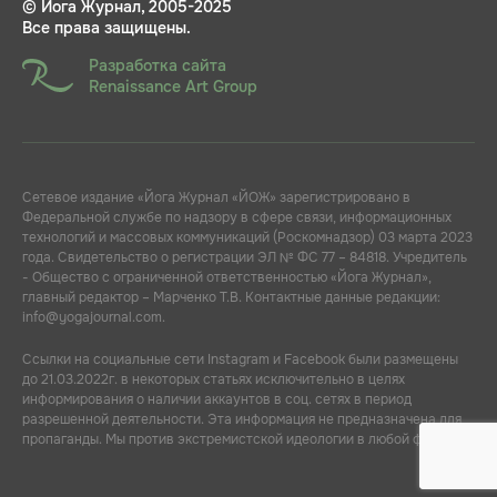
© Йога Журнал, 2005-2025
Все права защищены.
Разработка сайта
Renaissance Art Group
Сетевое издание «Йога Журнал «ЙОЖ» зарегистрировано в
Федеральной службе по надзору в сфере связи, информационных
технологий и массовых коммуникаций (Роскомнадзор) 03 марта 2023
года. Свидетельство о регистрации ЭЛ № ФС 77 – 84818. Учредитель
- Общество с ограниченной ответственностью «Йога Журнал»,
главный редактор – Марченко Т.В. Контактные данные редакции:
info@yogajournal.com.
Ссылки на социальные сети Instagram и Facebook были размещены
до 21.03.2022г. в некоторых статьях исключительно в целях
информирования о наличии аккаунтов в соц. сетях в период
разрешенной деятельности. Эта информация не предназначена для
пропаганды. Мы против экстремистской идеологии в любой форме.