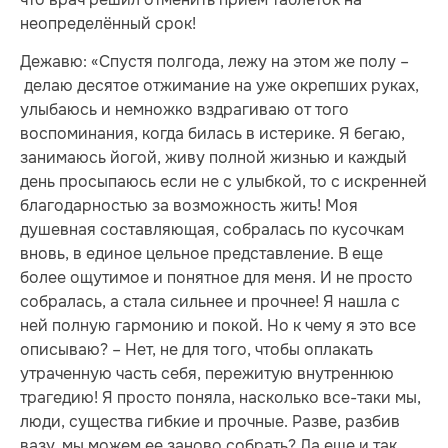
неопределённый срок!
Дежавю: «Спустя полгода, лежу на этом же полу –
делаю десятое отжимание на уже окрепших руках,
улыбаюсь и немножко вздрагиваю от того
воспоминания, когда билась в истерике. Я бегаю,
занимаюсь йогой, живу полной жизнью и каждый
день просыпаюсь если не с улыбкой, то с искренней
благодарностью за возможность жить! Моя
душевная составляющая, собралась по кусочкам
вновь, в единое цельное представление. В еще
более ощутимое и понятное для меня. И не просто
собралась, а стала сильнее и прочнее! Я нашла с
ней полную гармонию и покой. Но к чему я это все
описываю? – Нет, не для того, чтобы оплакать
утраченную часть себя, пережитую внутреннюю
трагедию! Я просто поняла, насколько все-таки мы,
люди, существа гибкие и прочные. Разве, разбив
вазу, мы можем ее заново собрать? Да еще и так,