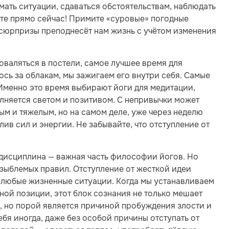
ать ситуации, сдаваться обстоятельствам, наблюдать
те прямо сейчас! Примите «суровые» погодные
 сюрпризы преподнесёт нам жизнь с учётом изменения
оваляться в постели, самое лучшее время для
сь за облакам, мы зажигаем его внутри себя. Самые
 Именно это время выбирают йоги для медитации,
олняется светом и позитивом. С непривычки может
ым и тяжелым, но на самом деле, уже через неделю
ив сил и энергии. Не забывайте, что отступление от
дисциплина — важная часть философии йогов. Но
езыблемых правил. Отступление от жесткой идеи
 любые жизненные ситуации. Когда мы устанавливаем
ой позиции, этот блок сознания не только мешает
, но порой является причиной пробуждения злости и
бя иногда, даже без особой причины отступать от