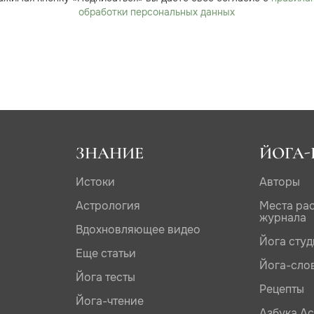
обработки персональных данных
ЗНАНИЕ
ЙОГА-
Истоки
Авторы
Астрология
Места ра
журнала
Вдохновляющее видео
Йога сту
Еще статьи
Йога-сло
Йога тесты
Рецепты
Йога-чтение
Азбука А