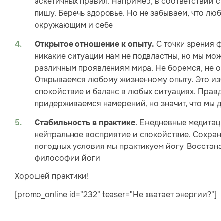
аскетичных правил. Например, в соответствии с
пишу. Беречь здоровье. Но не забываем, что л
окружающим и себе
С точки зрения 
Открытое отношение к опыту.
никакие ситуации нам не подвластны, но мы мо
различным проявлениям мира. Не боремся, не об
Открываемся любому жизненному опыту. Это из
спокойствие и баланс в любых ситуациях. Правда
придерживаемся намерений, но значит, что мы
. Ежедневные медитац
Стабильность в практике
нейтральное восприятие и спокойствие. Сохраня
погодных условия мы практикуем йогу. Восстан
философии йоги
Хорошей практики!
[promo_online id="232" teaser="Не хватает энергии?"]