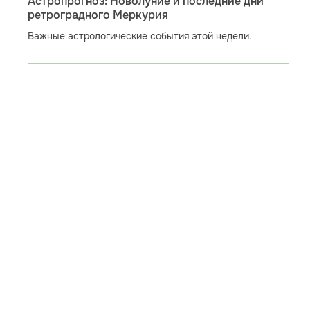
Астропрогноз: Новолуние и последние дни
ретроградного Меркурия
Важные астрологические события этой недели.