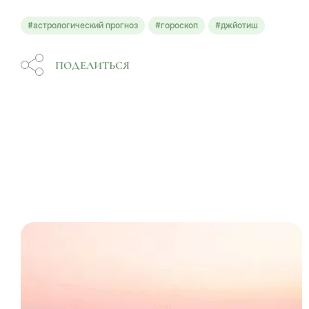
#астрологический прогноз
#гороскоп
#джйотиш
ПОДЕЛИТЬСЯ