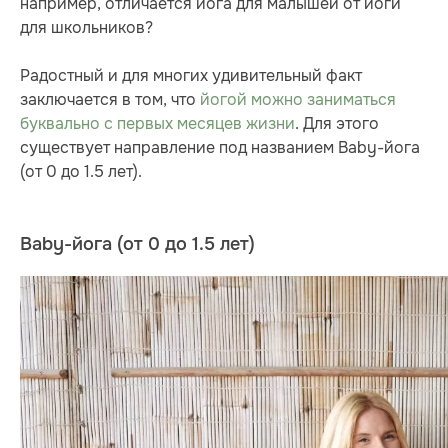
например, отличается йога для малышей от йоги
для школьников?
Радостный и для многих удивительный факт
заключается в том, что
йогой можно заниматься
буквально с первых месяцев жизни
. Для этого
существует направление под названием Baby-йога
(от 0 до 1.5 лет).
Baby-йога (от 0 до 1.5 лет)