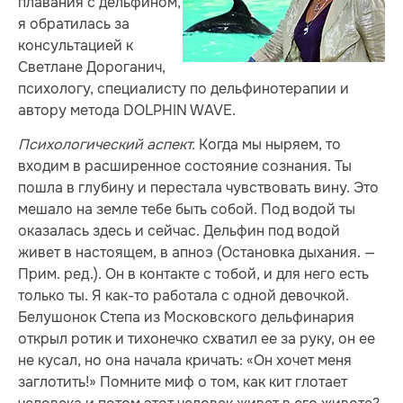
плавания с дельфином,
я обратилась за
консультацией к
Светлане Дороганич,
психологу, специалисту по дельфинотерапии и
автору метода DOLPHIN WAVE.
Психологический аспект.
Когда мы ныряем, то
входим в расширенное состояние сознания. Ты
пошла в глубину и перестала чувствовать вину. Это
мешало на земле тебе быть собой. Под водой ты
оказалась здесь и сейчас. Дельфин под водой
живет в настоящем, в апноэ (Остановка дыхания. —
Прим. ред.). Он в контакте с тобой, и для него есть
только ты. Я как-то работала с одной девочкой.
Белушонок Степа из Московского дельфинария
открыл ротик и тихонечко схватил ее за руку, он ее
не кусал, но она начала кричать: «Он хочет меня
заглотить!» Помните миф о том, как кит глотает