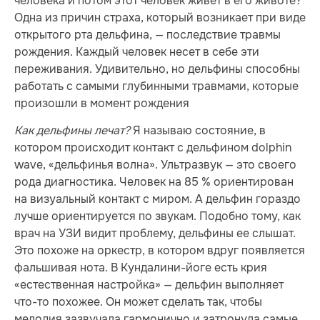
человека и потом этот человек живет в его животе?
Одна из причин страха, который возникает при виде
открытого рта дельфина, — последствие травмы
рождения. Каждый человек несет в себе эти
переживания. Удивительно, но дельфины способны
работать с самыми глубинными травмами, которые
произошли в момент рождения
Как дельфины лечат?
Я называю состояние, в
котором происходит контакт с дельфином dolphin
wave, «дельфинья волна». Ультразвук — это своего
рода диагностика. Человек на 85 % ориентирован
на визуальный контакт с миром. А дельфин гораздо
лучше ориентируется по звукам. Подобно тому, как
врач на УЗИ видит проблему, дельфины ее слышат.
Это похоже на оркестр, в котором вдруг появляется
фальшивая нота. В Кундалини-йоге есть крия
«естественная настройка» — дельфин выполняет
что-то похожее. Он может сделать так, чтобы
мелодия зазвучала гармонично и затронула самые