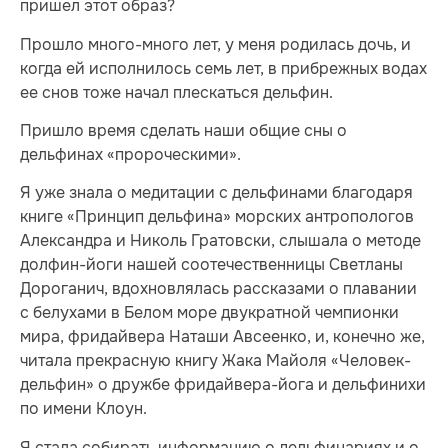
пришел этот образ?
Прошло много-много лет, у меня родилась дочь, и
когда ей исполнилось семь лет, в прибрежных водах
ее снов тоже начал плескаться дельфин.
Пришло время сделать наши общие сны о
дельфинах «пророческими».
Я уже знала о медитации с дельфинами благодаря
книге «Принцип дельфина» морских антропологов
Александра и Николь Гратовски, слышала о методе
долфин-йоги нашей соотечественницы Светланы
Дороганич, вдохновлялась рассказами о плавании
с белухами в Белом море двукратной чемпионки
мира, фридайвера Наташи Авсеенко, и, конечно же,
читала прекрасную книгу Жака Майоля «Человек-
дельфин» о дружбе фридайвера-йога и дельфинихи
по имени Клоун.
Я стала собирать информацию о дельфинариях и о