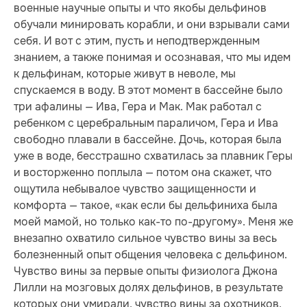
военные научные опыты и что якобы дельфинов
обучали минировать корабли, и они взрывали сами
себя. И вот с этим, пусть и неподтвержденным
знанием, а также понимая и осознавая, что мы идем
к дельфинам, которые живут в неволе, мы
спускаемся в воду. В этот момент в бассейне было
три афалины — Ива, Гера и Мак. Мак работал с
ребенком с церебральным параличом, Гера и Ива
свободно плавали в бассейне. Дочь, которая была
уже в воде, бесстрашно схватилась за плавник Геры
и восторженно поплыла — потом она скажет, что
ощутила небывалое чувство защищенности и
комфорта — такое, «как если бы дельфиниха была
моей мамой, но только как-то по-другому». Меня же
внезапно охватило сильное чувство вины за весь
болезненный опыт общения человека с дельфином.
Чувство вины за первые опыты физиолога Джона
Лилли на мозговых долях дельфинов, в результате
которых они умирали, чувство вины за охотников,