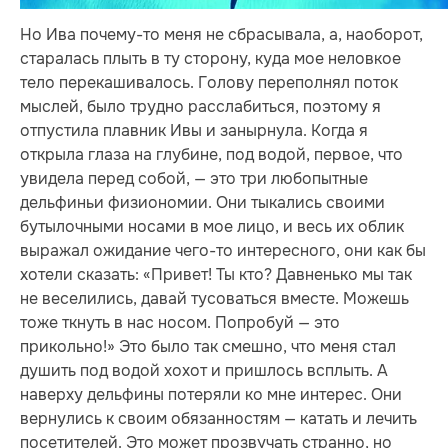
Но Ива почему-то меня не сбрасывала, а, наоборот,
старалась плыть в ту сторону, куда мое неловкое
тело перекашивалось. Голову переполнял поток
мыслей, было трудно расслабиться, поэтому я
отпустила плавник Ивы и занырнула. Когда я
открыла глаза на глубине, под водой, первое, что
увидела перед собой, — это три любопытные
дельфиньи физиономии. Они тыкались своими
бутылочными носами в мое лицо, и весь их облик
выражал ожидание чего-то интересного, они как бы
хотели сказать: «Привет! Ты кто? Давненько мы так
не веселились, давай тусоваться вместе. Можешь
тоже ткнуть в нас носом. Попробуй — это
прикольно!» Это было так смешно, что меня стал
душить под водой хохот и пришлось всплыть. А
наверху дельфины потеряли ко мне интерес. Они
вернулись к своим обязанностям — катать и лечить
посетителей. Это может прозвучать странно, но