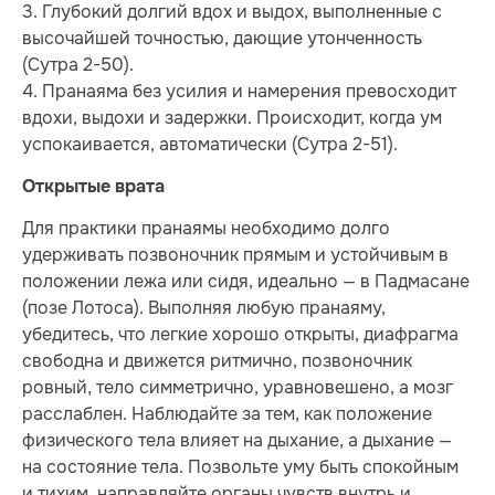
3. Глубокий долгий вдох и выдох, выполненные с
высочайшей точностью, дающие утонченность
(Сутра 2-50).
4. Пранаяма без усилия и намерения превосходит
вдохи, выдохи и задержки. Происходит, когда ум
успокаивается, автоматически (Сутра 2-51).
Открытые врата
Для практики пранаямы необходимо долго
удерживать позвоночник прямым и устойчивым в
положении лежа или сидя, идеально — в Падмасане
(позе Лотоса). Выполняя любую пранаяму,
убедитесь, что легкие хорошо открыты, диафрагма
свободна и движется ритмично, позвоночник
ровный, тело симметрично, уравновешено, а мозг
расслаблен. Наблюдайте за тем, как положение
физического тела влияет на дыхание, а дыхание —
на состояние тела. Позвольте уму быть спокойным
и тихим, направляйте органы чувств внутрь и