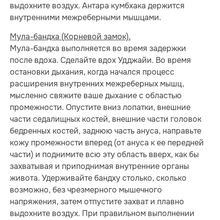
выдохните воздух. Антара кумбхака держится
внутренними межреберными мышцами.
Мула-бандха (Корневой замок).
Мула-бандха выполняется во время задержки
после вдоха. Сделайте вдох Удджайи. Во время
остановки дыхания, когда начался процесс
расширения внутренних межреберных мышц,
мысленно свяжите ваше дыхание с областью
промежности. Опустите вниз лопатки, внешние
части седалищных костей, внешние части головок
бедренных костей, заднюю часть ануса, направьте
кожу промежности вперед (от ануса к ее передней
части) и поднимите всю эту область вверх, как бы
захватывая и приподнимая внутренние органы
живота. Удерживайте бандху столько, сколько
возможно, без чрезмерного мышечного
напряжения, затем отпустите захват и плавно
выдохните воздух. При правильном выполнении