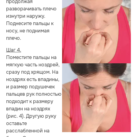
продолжая
разворачивать плечо
изнутри наружу.
Поднесите пальцы к
носу, не поднимая
плечо.
Шаг 4.
Поместите пальцы на
мягкую часть ноздрей,
сразу под хрящом. На
ноздрях есть впадины,
и размер подушечек
пальцев рук полностью
подходит к размеру
впадин на ноздрях
(рис. 4). Другую руку
оставьте
расслабленной на